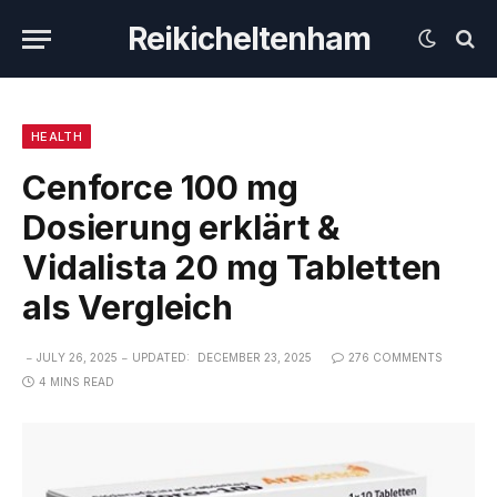
Reikicheltenham
HEALTH
Cenforce 100 mg
Dosierung erklärt &
Vidalista 20 mg Tabletten
als Vergleich
JULY 26, 2025
UPDATED:
DECEMBER 23, 2025
276 COMMENTS
4 MINS READ