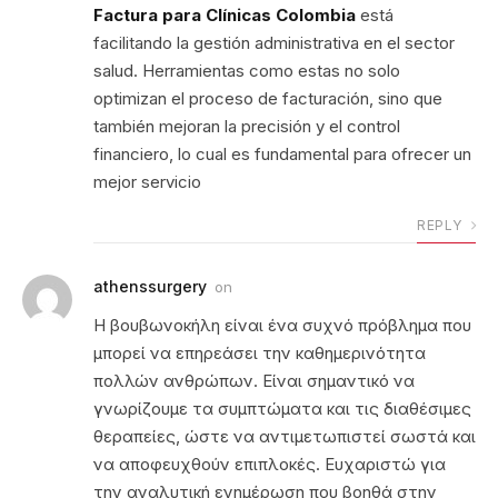
Factura para Clínicas Colombia
está
facilitando la gestión administrativa en el sector
salud. Herramientas como estas no solo
optimizan el proceso de facturación, sino que
también mejoran la precisión y el control
financiero, lo cual es fundamental para ofrecer un
mejor servicio
REPLY
athenssurgery
on
Η βουβωνοκήλη είναι ένα συχνό πρόβλημα που
μπορεί να επηρεάσει την καθημερινότητα
πολλών ανθρώπων. Είναι σημαντικό να
γνωρίζουμε τα συμπτώματα και τις διαθέσιμες
θεραπείες, ώστε να αντιμετωπιστεί σωστά και
να αποφευχθούν επιπλοκές. Ευχαριστώ για
την αναλυτική ενημέρωση που βοηθά στην